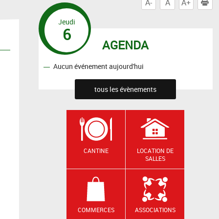
A-
A
A+
I
Jeudi
6
AGENDA
Aucun événement aujourd'hui
tous les évènements
CANTINE
LOCATION DE
SALLES
COMMERCES
ASSOCIATIONS