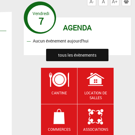
A-
A
A+
I
Vendredi
7
AGENDA
Aucun événement aujourd'hui
tous les évènements
CANTINE
LOCATION DE
SALLES
COMMERCES
ASSOCIATIONS