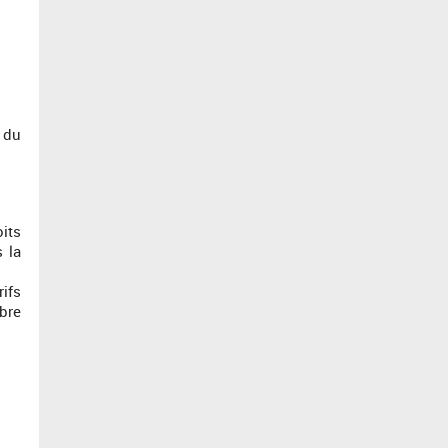
 du
its
 la
rifs
bre