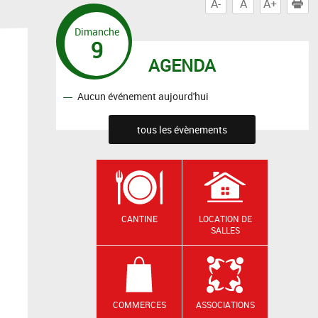
A-
A
A+
I
Dimanche
9
AGENDA
Aucun événement aujourd'hui
tous les évènements
CANTINE
LOCATION DE
SALLES
COMMERCES
ASSOCIATIONS