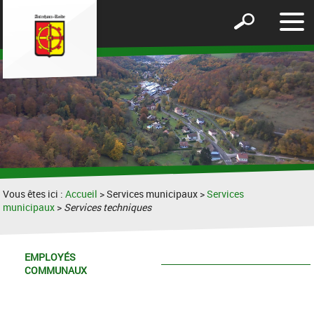
Affic
Afficher
le
le
men
formulaire
de
recherche
Vous êtes ici :
Accueil
> Services municipaux >
Services
municipaux
>
Services techniques
EMPLOYÉS
COMMUNAUX