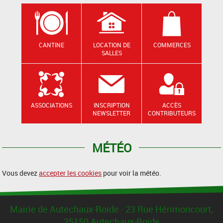
CANTINE
LOCATION DE
COMMERCES
SALLES
ASSOCIATIONS
INSCRIPTION
ACCÈS
NEWSLETTER
CONTRIBUTEURS
MÉTÉO
Vous devez
accepter les cookies
pour voir la météo.
Mairie de Autechaux-Roide - 23 Rue Hérimoncourt,
25150 Autechaux-Roide