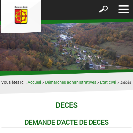
Affic
Afficher
le
le
men
formulaire
de
recherche
Vous êtes ici :
Accueil
>
Démarches administratives
>
Etat civil
>
Décès
DECES
DEMANDE D'ACTE DE DECES