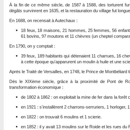
À la fin de ce même siècle, de 1587 à 1588, des torturent fure
dégâts survinrent en 1635, et la restauration du village fut longue e
En 1688, on recensait à Autechaux :
18 feux, 18 maisons, 21 hommes, 25 femmes, 56 enfants
61 bovins, 97 moutons et 11 chèvres (un cheptel comparab
En 1790, on y comptait :
39 feux, 189 habitants qui détenaient 11 charrues, 16 ch
à cette époque qu'apparurent un moulin à huile et une scie
Après le Traité de Versailles, en 1748, le Prince de Montbéliar
Dès le XIXème siècle, grâce à la proximité de Pont de Roid
transformation économique :
de 1802 à 1862 : on exploitait la mine de fer dans la forê
en 1921 : s'installèrent 2 charrons-serruriers, 1 horloger, 1 
en 1822 : on trouvait 6 moulins et 1 scierie.
en 1852 : il y avait 13 moulins sur le Roide et les rues d