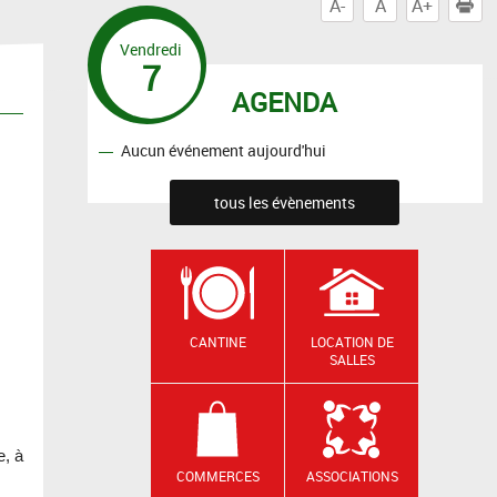
A-
A
A+
I
Vendredi
7
AGENDA
Aucun événement aujourd'hui
tous les évènements
CANTINE
LOCATION DE
SALLES
e, à
COMMERCES
ASSOCIATIONS