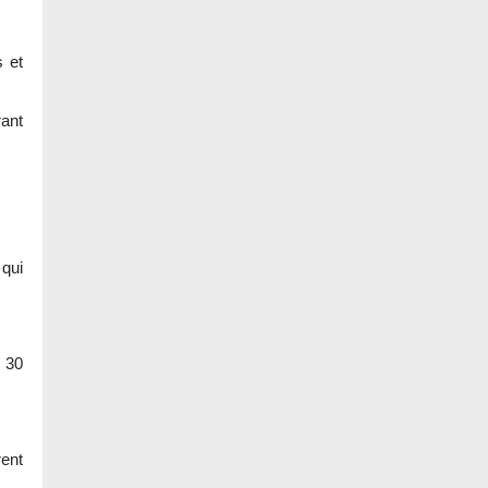
s et
rant
qui
t 30
rent