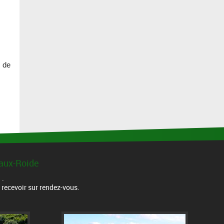
s de
haux-Roide
 .
s recevoir sur rendez-vous.