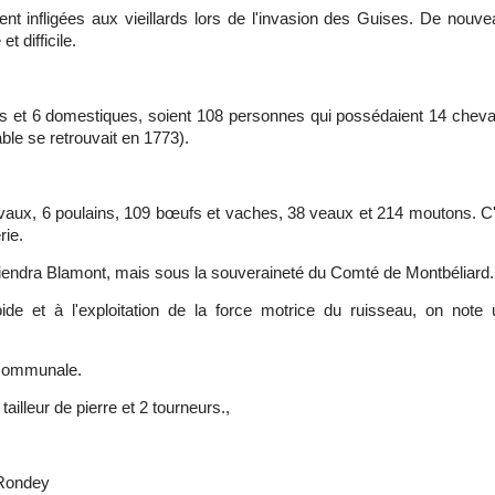
nt infligées aux vieillards lors de l'invasion des Guises. De nouv
t difficile.
 et 6 domestiques, soient 108 personnes qui possédaient 14 cheva
le se retrouvait en 1773).
evaux, 6 poulains, 109 bœufs et vaches, 38 veaux et 214 moutons. C
rie.
d tiendra Blamont, mais sous la souveraineté du Comté de Montbéliard.
e et à l'exploitation de la force motrice du ruisseau, on note 
t communale.
tailleur de pierre et 2 tourneurs.,
u Rondey