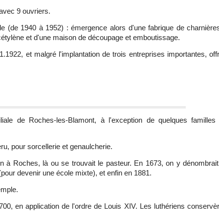
 avec 9 ouvriers.
ide (de 1940 à 1952) : émergence alors d'une fabrique de charnière
 d'acétylène et d'une maison de découpage et emboutissage.
2, et malgré l'implantation de trois entreprises importantes, off
liale de Roches-les-Blamont, à l'exception de quelques familles 
, pour sorcellerie et genaulcherie.
on à Roches, là ou se trouvait le pasteur. En 1673, on y dénombrai
(pour devenir une école mixte), et enfin en 1881.
emple.
1700, en application de l'ordre de Louis XIV. Les luthériens conservè