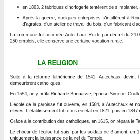
en 1883, 2 fabriques d'horlogerie tentèrent de s'implanter,
Après la guerre, quelques entreprises s'intallèrent à Ro
d'agrafes, d'un atelier de travail du bois, d'un fabricant
La commune fut nommée Autechaux-Roide par décret du 24.01.192
250 emplois, elle conserve une certaine vocation rurale.
LA RELIGION
Suite à la réforme luthérienne de 1541, Autechaux devint fi
demeurèrent catholiques.
En 1554, on y brûla Richarde Bonnasse, épouse Simonet Coulleru
L'école de la paroisse fut ouverte, en 1584, à Autechaux et n
élèves. L'établissement fut remis en état en 1821, puis en 1847 
Grâce à la contribution des catholiques, en 1615, on répara le T
Le choeur de l'église fut saisi par les soldats de Blamont, en 
uniquement la jouissance de la nef du Temple.