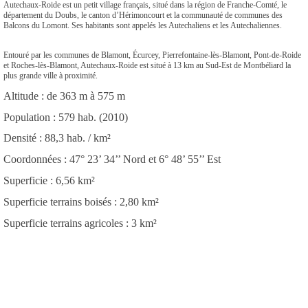
Autechaux-Roide est un petit village français, situé dans la région de Franche-Comté, le
département du Doubs, le canton d’Hérimoncourt et la communauté de communes des
Balcons du Lomont. Ses habitants sont appelés les Autechaliens et les Autechaliennes.
Entouré par les communes de Blamont, Écurcey, Pierrefontaine-lès-Blamont, Pont-de-Roide
et Roches-lès-Blamont, Autechaux-Roide est situé à 13 km au Sud-Est de Montbéliard la
plus grande ville à proximité.
Altitude : de 363 m à 575 m
Population : 579 hab. (2010)
Densité : 88,3 hab. / km²
Coordonnées : 47° 23’ 34’’ Nord et 6° 48’ 55’’ Est
Superficie : 6,56 km²
Superficie terrains boisés : 2,80 km²
Superficie terrains agricoles : 3 km²