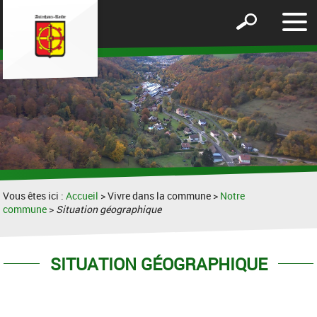
Affic
Afficher
le
le
men
formulaire
de
recherche
Vous êtes ici :
Accueil
> Vivre dans la commune >
Notre
commune
>
Situation géographique
SITUATION GÉOGRAPHIQUE