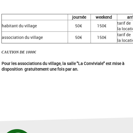
journée
weekend
ar
tarif de
habitant du village
50€
150€
la locat
tarif de
association du village
50€
150€
la locat
CAUTION DE 1000€
Pour les associations du village, la salle "La Conviviale" est mise à
disposition gratuitement une fois par an.