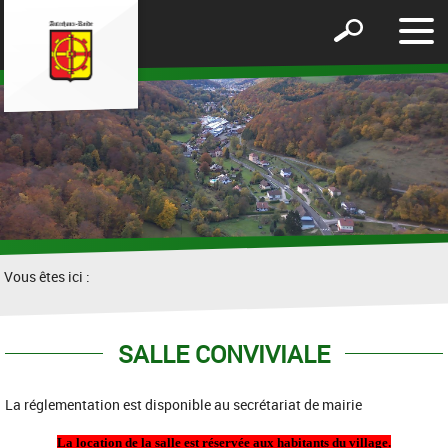
Affic
Afficher
le
le
men
formulaire
de
recherche
Vous êtes ici :
SALLE CONVIVIALE
La réglementation est disponible au secrétariat de mairie
La location de la salle est réservée aux habitants du village.