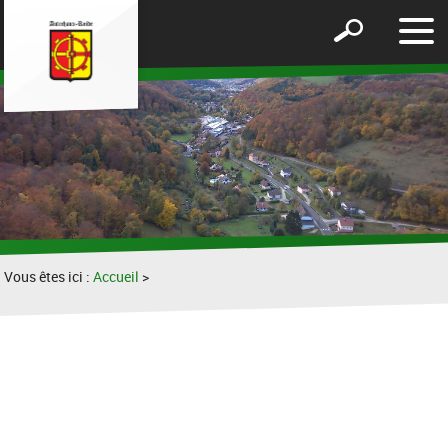
Affic
Afficher
le
le
men
formulaire
de
recherche
Vous êtes ici :
Accueil
>