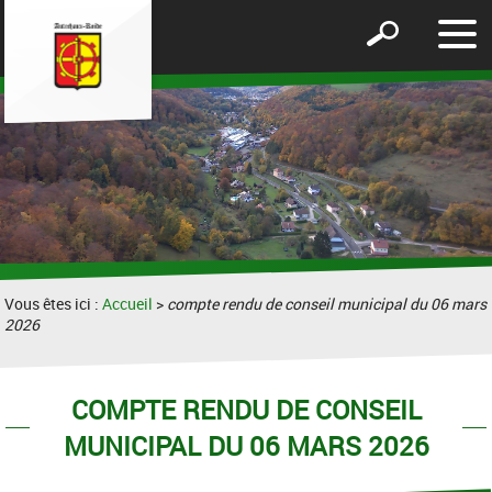
Affic
Afficher
le
le
men
formulaire
de
recherche
Vous êtes ici :
Accueil
>
compte rendu de conseil municipal du 06 mars
2026
COMPTE RENDU DE CONSEIL
MUNICIPAL DU 06 MARS 2026