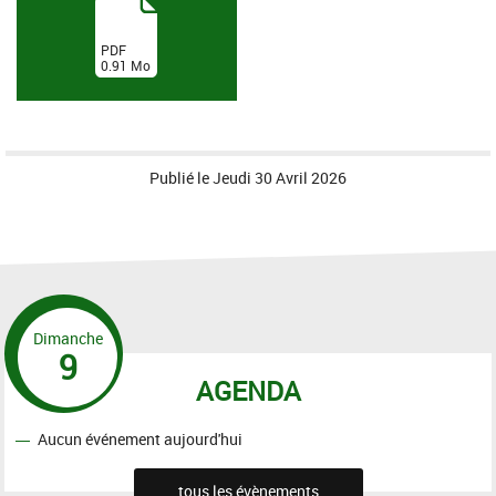
(
PDF
0.91
Mo
)
Publié le
Jeudi 30 Avril 2026
Dimanche
9
AGENDA
Aucun événement aujourd'hui
tous les évènements