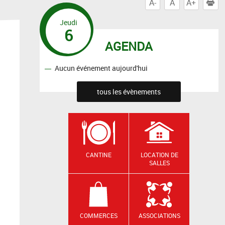
A-
A
A+
I
Jeudi
6
AGENDA
Aucun événement aujourd'hui
tous les évènements
CANTINE
LOCATION DE
SALLES
COMMERCES
ASSOCIATIONS