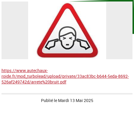
https://www.autechaux-
roide.fr/mod_turbolead/upload/private/33ac83bc-b644-5eda-8692-
526af249742d/arrete%20bruit.pdf
Publié le
Mardi 13 Mai 2025