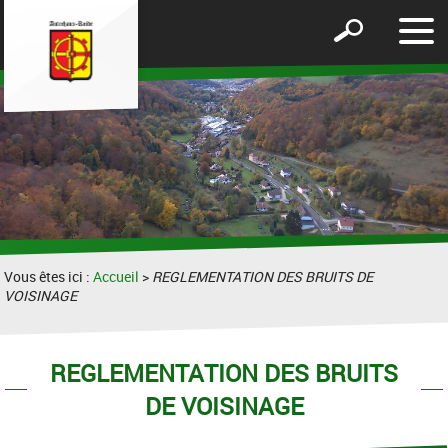
Affic
Afficher
le
le
men
formulaire
de
recherche
Vous êtes ici :
Accueil
>
REGLEMENTATION DES BRUITS DE
VOISINAGE
REGLEMENTATION DES BRUITS
DE VOISINAGE