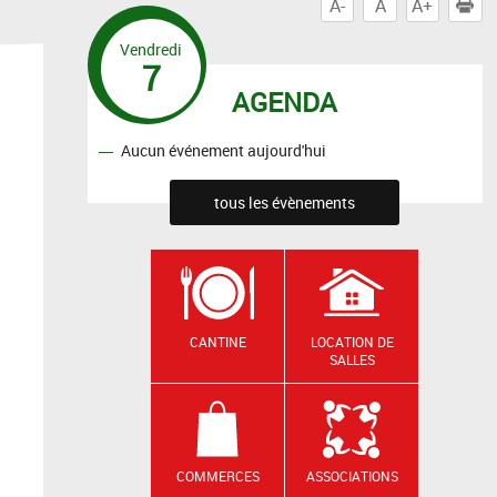
A-
A
A+
I
Vendredi
7
AGENDA
Aucun événement aujourd'hui
tous les évènements
CANTINE
LOCATION DE
SALLES
COMMERCES
ASSOCIATIONS