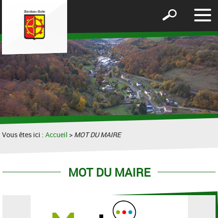
Affic
Afficher
le
le
men
formulaire
de
recherche
Vous êtes ici :
Accueil
>
MOT DU MAIRE
MOT DU MAIRE