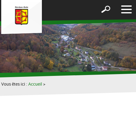
Affic
Afficher
le
le
men
formulaire
de
recherche
Vous êtes ici :
Accueil
>